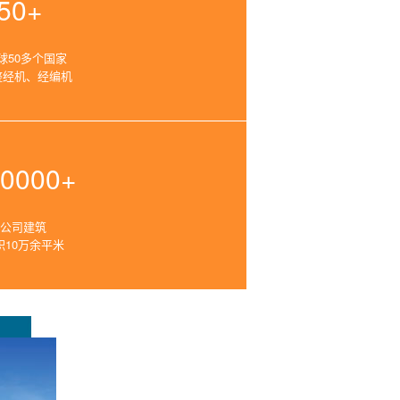
50+
球50多个国家
整经机、经编机
00000+
公司建筑
积10万余平米