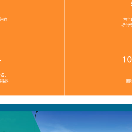
业经验
为全
提供
+
1
余名，
量雄厚
面