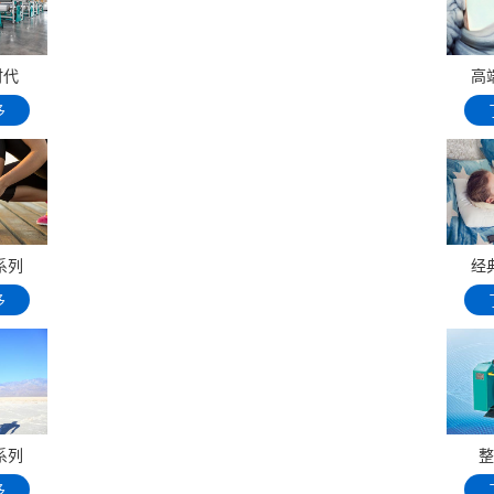
时代
高
多
系列
经
多
系列
整
多